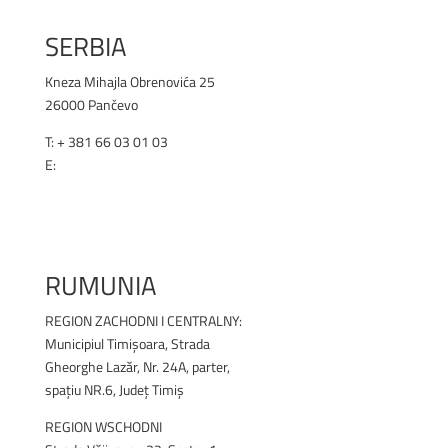
SERBIA
Kneza Mihajla Obrenovića 25
26000 Pančevo
T: +
381 66 03 01 03
E:
office@renex.rs
RENEX.RS
RUMUNIA
REGION ZACHODNI I CENTRALNY
:
Municipiul Timișoara, Strada
Gheorghe Lazăr, Nr. 24A, parter,
spațiu NR.6, Județ Timiș
REGION WSCHODNI