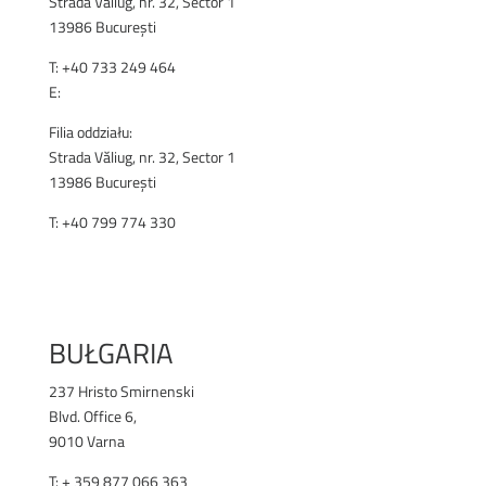
Strada Văiiug, nr. 32, Sector 1
13986 București
T: +40 733 249 464
E:
office@renex.ro
Filia oddziału:
Strada Văliug, nr. 32, Sector 1
13986 București
T: +40 799 774 330
RENEX.RO
BUŁGARIA
237 Hristo Smirnenski
Blvd. Office 6,
9010 Varna
T: + 359 877 066 363