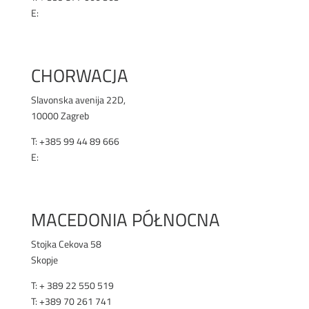
E:
office@renex.bg
RENEX.BG
CHORWACJA
Slavonska avenija 22D,
10000 Zagreb
T: +385 99 44 89 666
E:
office@selen.hr
SELEN.HR
MACEDONIA PÓŁNOCNA
Stojka Cekova 58
Skopje
T:
+ 389 22 550 519
T:
+389 70 261 741