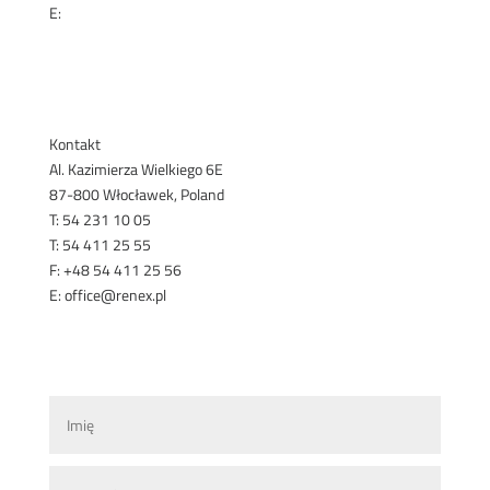
E:
office@renex.m
k
RENEX.MK
Kontakt
Al. Kazimierza Wielkiego 6E
87-800 Włocławek, Poland
T: 54 231 10 05
T: 54 411 25 55
F: +48 54 411 25 56
E: office@renex.pl
DORADCY HANDLOWI