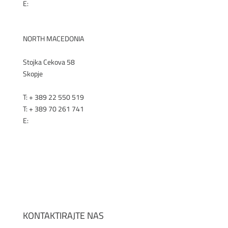
E:
office@selen.hr
SELEN.HR
NORTH MACEDONIA
Stojka Cekova 58
Skopje
T: + 389 22 550 519
T: + 389 70 261 741
E:
office@renex.m
k
RENEX.MK
KONTAKTIRAJTE NAS