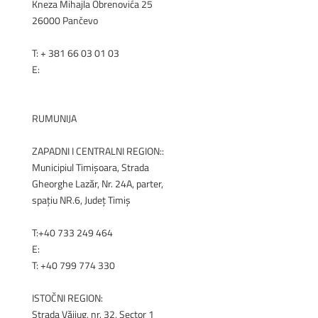
Kneza Mihajla Obrenovića 25
26000 Pančevo
T: +
381 66 03 01 03
E:
office@renex.rs
RENEX.RS
RUMUNIJA
ZAPADNI I CENTRALNI REGION::
Municipiul Timișoara, Strada
Gheorghe Lazăr, Nr. 24A, parter,
spațiu NR.6, Județ Timiș
T:+40 733 249 464
E:
office@renex.ro
T: +40 799 774 330
ISTOČNI REGION:
Strada Văiiug, nr. 32, Sector 1