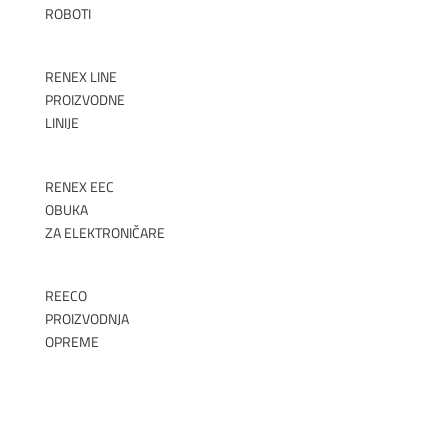
ROBOTI
►
RENEX LINE
PROIZVODNE
LINIJE
►
RENEX EEC
OBUKA
ZA ELEKTRONIČARE
►
REECO
PROIZVODNJA
OPREME
►