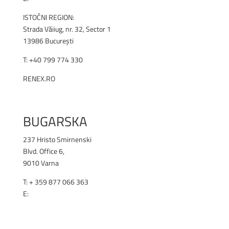
ISTOČNI REGION:
Strada Văiiug, nr. 32, Sector 1
13986 București
T: +40 799 774 330
RENEX.RO
BUGARSKA
237 Hristo Smirnenski
Blvd. Office 6,
9010 Varna
T: + 359 877 066 363
E:
office@renex.bg
RENEX.BG