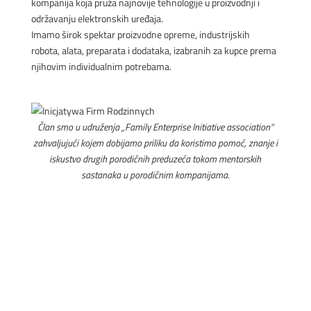
kompanija koja pruža najnovije tehnologije u proizvodnji i
održavanju elektronskih uređaja.
Imamo širok spektar proizvodne opreme, industrijskih
robota, alata, preparata i dodataka, izabranih za kupce prema
njihovim individualnim potrebama.
UPOZNAJTE NAS BOLJE
Član smo u udruženja „Family Enterprise Initiative association“
zahvaljujući kojem dobijamo priliku da koristimo pomoć, znanje i
iskustvo drugih porodičnih preduzeća tokom mentorskih
sastanaka u porodičnim kompanijama.