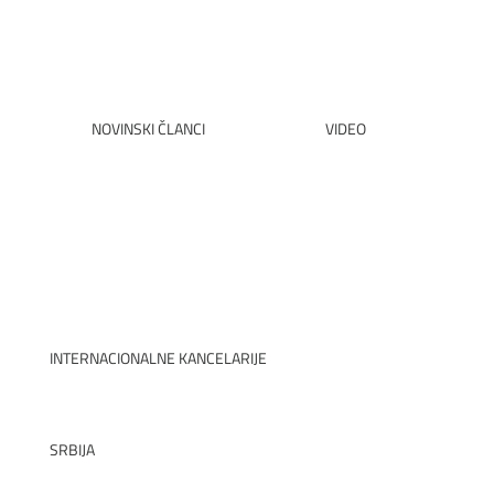
PREUZIMANJE PDF
PROČITAJTE SVE
NOVINSKI ČLANCI
VIDEO
PROČITAJTE SVE
VIDI
INTERNACIONALNE KANCELARIJE
SRBIJA