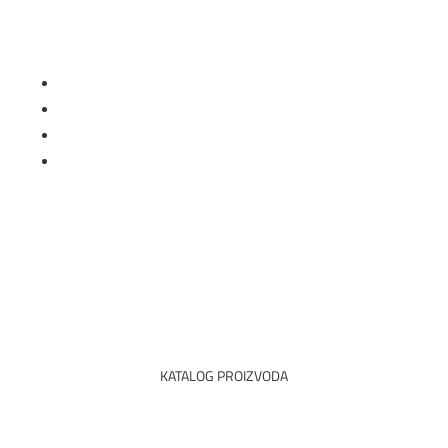
Prati
Prati
Prati
Prati
KATALOG PROIZVODA
PREUZIMANJE PDF