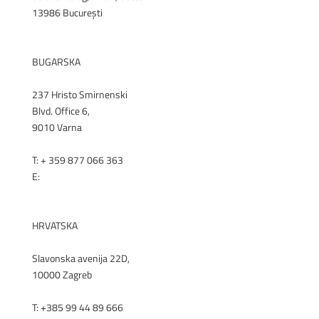
13986 București
RENEX.RO
BUGARSKA
237 Hristo Smirnenski
Blvd. Office 6,
9010 Varna
T: + 359 877 066 363
E:
office@renex.bg
RENEX.BG
HRVATSKA
Slavonska avenija 22D,
10000 Zagreb
T: +385 99 44 89 666