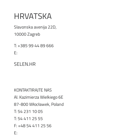
HRVATSKA
Slavonska avenija 22D,
10000 Zagreb
T: +385 99 44 89 666
E:
office@selen.hr
SELEN.HR
KONTAKTIRAJTE NAS
Al. Kazimierza Wielkiego 6E
87-800 Włocławek, Poland
T: 54 231 10 05
T: 54 411 25 55
F: +48 54 411 25 56
E:
export@renex.pl