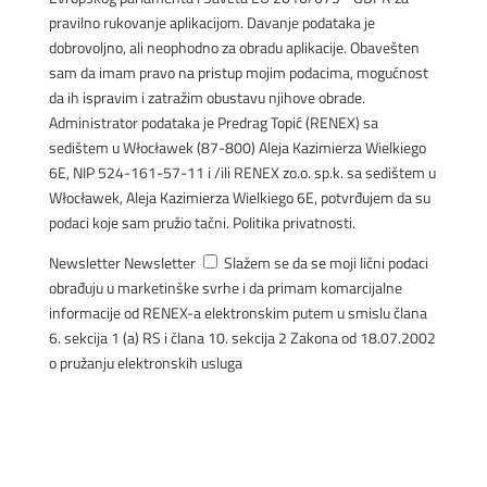
pravilno rukovanje aplikacijom. Davanje podataka je
dobrovoljno, ali neophodno za obradu aplikacije. Obavešten
sam da imam pravo na pristup mojim podacima, mogućnost
da ih ispravim i zatražim obustavu njihove obrade.
Administrator podataka je Predrag Topić (RENEX) sa
sedištem u Włocławek (87-800) Aleja Kazimierza Wielkiego
6E, NIP 524-161-57-11 i /ili RENEX zo.o. sp.k. sa sedištem u
Włocławek, Aleja Kazimierza Wielkiego 6E, potvrđujem da su
podaci koje sam pružio tačni. Politika privatnosti.
Newsletter
Newsletter
Slažem se da se moji lični podaci
obrađuju u marketinške svrhe i da primam komarcijalne
informacije od RENEX-a elektronskim putem u smislu člana
6. sekcija 1 (a) RS i člana 10. sekcija 2 Zakona od 18.07.2002
o pružanju elektronskih usluga
POSLATI