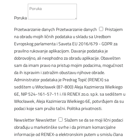
Poruka
Przetwarzanie danych
Przetwarzanie danych
Pristajem
na obradu mojih ličnih podataka u skladu sa Uredbom
Evropskog parlamenta i Saveta EU 2016/679 - GDPR za
pravilno rukovanje aplikacijom. Davanje podataka je
dobrovoljno, ali neophodno za obradu aplikacije. Obavešten
sam da imam pravo na pristup mojim podacima, mogućnost
da ih ispravim i zatražim obustavu njihove obrade.
Administrator podataka je Predrag Topić (RENEX) sa
sedištem u Włocławek (87-800) Aleja Kazimierza Wielkiego
6E, NIP 524-161-57-11 i /ili RENEX zo.o. sp.k. sa sedištem u
Włocławek, Aleja Kazimierza Wielkiego 6E, potvrđujem da su
podaci koje sam pružio tačni. Politika privatnosti.
Newsletter
Newsletter
Slažem se da se moji lični podaci
obrađuju u marketinške svrhe i da primam komarcijalne
informacije od RENEX-a elektronskim putem u smislu člana