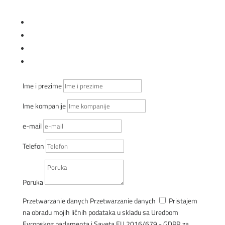
KOMERCIJALNI SAVETNICI
Prati
Prati
Prati
Prati
Ime i prezime
Ime kompanije
e-mail
Telefon
Poruka
Przetwarzanie danych
Przetwarzanie danych
Pristajem
na obradu mojih ličnih podataka u skladu sa Uredbom
Evropskog parlamenta i Saveta EU 2016/679 - GDPR za