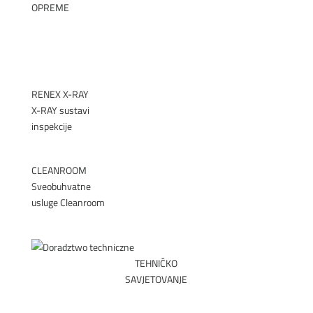
OPREME
►
RENEX X-RAY
X-RAY sustavi
inspekcije
►
CLEANROOM
Sveobuhvatne
usluge Cleanroom
►
TEHNIČKO
SAVJETOVANJE
ZAKAŽITE SASTANAK