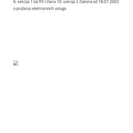
6. sekcija 1 (a) RS i člana 10. sekcija 2 Zakona od 18.07.2002
o pružanju elektronskih usluga
POSLATI
Izjava o Polici Kvalitete