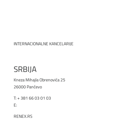
INTERNACIONALNE KANCELARIJE
SRBIJA
Kneza Mihajla Obrenovića 25
26000 Pančevo
T: +
381 66 03 01 03
E:
office@renex.rs
RENEX.RS