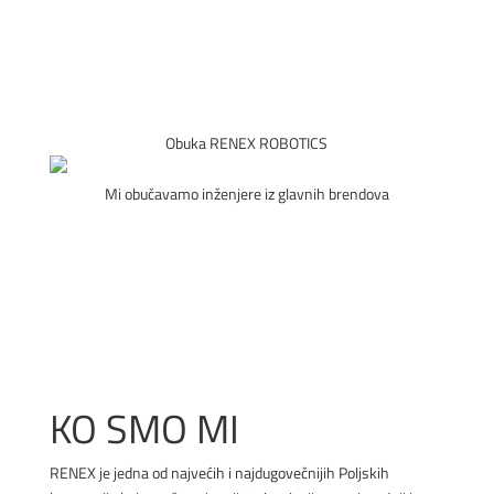
Obuka RENEX ROBOTICS
Mi obučavamo inženjere iz glavnih brendova
VIŠE
KO SMO MI
RENEX je jedna od najvećih i najdugovečnijih Poljskih