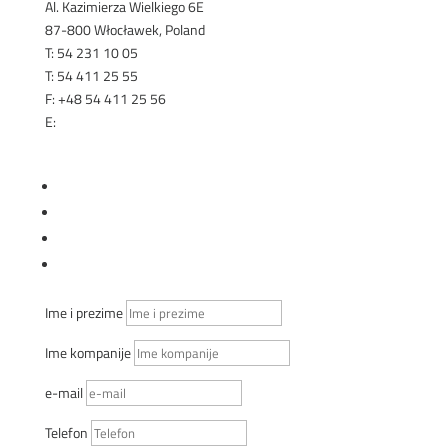
Al. Kazimierza Wielkiego 6E
87-800 Włocławek, Poland
T: 54 231 10 05
T: 54 411 25 55
F: +48 54 411 25 56
E:
export@renex.pl
KOMERCIJALNI SAVETNICI
Prati
Prati
Prati
Prati
Ime i prezime
Ime kompanije
e-mail
Telefon