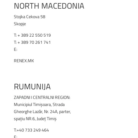
NORTH MACEDONIA
Stojka Cekova 58
Skopje
T: + 389 22 550 519
T: + 389 70 261 741
E:
office@renex.m
k
RENEX.MK
RUMUNIJA
ZAPADNI I CENTRALNI REGION:
Municipiul Timișoara, Strada
Gheorghe Lazăr, Nr. 24A, parter,
spațiu NR.6, Județ Timiș
T:+40 733 249 464
E:
office@renex.ro