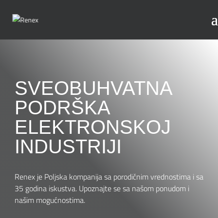
SVEOBUHVATNA
PODRŠKA
ELEKTRONSKOJ
INDUSTRIJI
Renex je Poljska kompanija sa porodičnim vrednostima i sa
35 godina iskustva. Upoznajte se sa našom ponudom i
našim mogućnostima.