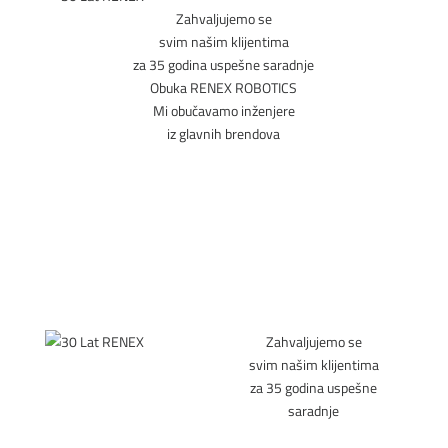
Zahvaljujemo se
svim našim klijentima
za 35 godina uspešne saradnje
Obuka RENEX ROBOTICS
Mi obučavamo inženjere
iz glavnih brendova
VIŠE
Zahvaljujemo se
svim našim klijentima
za 35 godina uspešne
saradnje