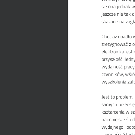
się ona jednak w
jeszcze nie tak 
skazane na zagł
Chociaż upadło w
zrezygnować z o
elektronika jes
przyszłość. Jed
wydajność pracy
czynników, wśró
wyszkolenia zało
Jest to problem,
samych przedsię
kształcenia w sz
najmniejsze śro
wydajnego i od
czynności. Stąd 