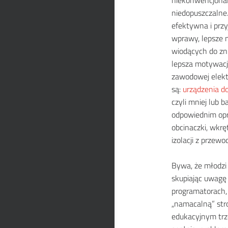
niekonwencjonal
niedopuszczalne.
efektywna i przy
wprawy, lepsze 
wiodących do zni
lepsza motywacj
zawodowej elekt
są:
urządzenia 
czyli mniej lub
odpowiednim opr
obcinaczki, wkrę
izolacji z przewo
Bywa, że młodzi 
skupiając uwagę
programatorach, 
„namacalną” stro
edukacyjnym trz