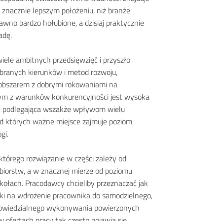
 znacznie lepszym położeniu, niż branże
dawno bardzo hołubione, a dzisiaj praktycznie
adę.
iele ambitnych przedsięwzięć i przyszło
branych kierunków i metod rozwoju,
t obszarem z dobrymi rokowaniami na
nym z warunków konkurencyjności jest wysoka
, podlegająca wszakże wpływom wielu
d których ważne miejsce zajmuje poziom
gi.
 którego rozwiązanie w części zależy od
biorstw, a w znacznej mierze od poziomu
kołach. Pracodawcy chcieliby przeznaczać jak
dki na wdrożenie pracownika do samodzielnego,
powiedzialnego wykonywania powierzonych
w ofertach pracy tak często pojawia się