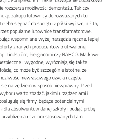
tacji z kompresorem. Takie rozwiązanie dodatkowo
nie rozszerza możliwości demontażu. Tak czy
onując zakupu lutownicy do rozważanych tu
rzeba sięgnąć do sprzętu z półki wyższej niż ta,
zez popularne lutownice transformatorowe.
pując wspomniane wyżej narzędzia ręczne, lepiej
 oferty znanych producentów o utrwalonej
 np. Lindström, Piergiacomi czy BAHCO. Markowe
bezpieczne i wygodne, wyróżniają się także
ością, co może być szczególnie istotne, ze
ożliwość niewłaściwego użycia i częste
 się narzędziem w sposób niewprawny. Przed
yboru warto zbadać, jakimi urządzeniami i
posługują się firmy, będące potencjalnymi
 dla absolwentów danej szkoły i podjąć próbę
 przybliżenia uczniom stosowanych tam