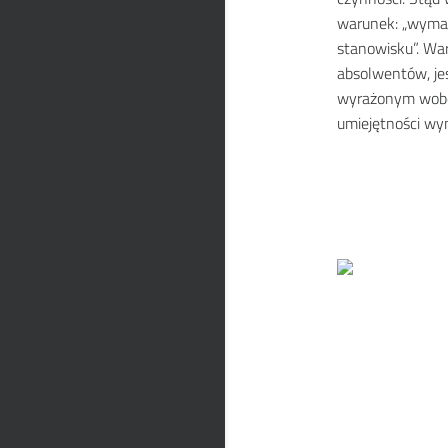
warunek: „wyma
stanowisku”. Wa
absolwentów, jes
wyrażonym wobec
umiejętności wyn