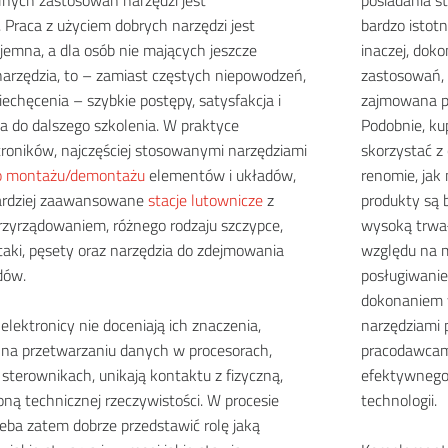
nych zastosowań narzędzi jest
posiadania s
 Praca z użyciem dobrych narzędzi jest
bardzo istot
jemna, a dla osób nie mających jeszcze
inaczej, dok
narzędzia, to – zamiast częstych niepowodzeń,
zastosowań, t
echęcenia – szybkie postępy, satysfakcja i
zajmowana pr
a do dalszego szkolenia. W praktyce
Podobnie, ku
roników, najczęściej stosowanymi narzędziami
skorzystać z
do montażu/demontażu
elementów i układów,
renomie, jak
 bardziej zaawansowane
stacje lutownicze
z
produkty są 
zyrządowaniem, różnego rodzaju szczypce,
wysoką trwał
taki, pęsety oraz narzędzia do zdejmowania
względu na m
dów.
posługiwanie
dokonaniem w
elektronicy nie doceniają ich znaczenia,
narzędziami 
 na przetwarzaniu
danych w procesorach,
pracodawcami
sterownikach, unikają kontaktu z fizyczną,
efektywnego
ną technicznej rzeczywistości. W procesie
technologii.
eba zatem dobrze przedstawić rolę jaką