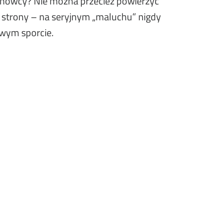
zynowcy? Nie można przecież powierzyć
j strony – na seryjnym „maluchu” nigdy
wym sporcie.