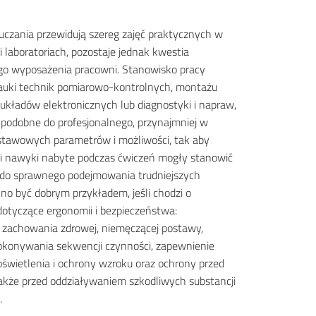
czania przewidują szereg zajęć praktycznych w
i laboratoriach, pozostaje jednak kwestia
go wyposażenia pracowni. Stanowisko pracy
auki technik pomiarowo-kontrolnych, montażu
układów elektronicznych lub diagnostyki i napraw,
podobne do profesjonalnego, przynajmniej w
stawowych parametrów i możliwości, tak aby
 i nawyki nabyte podczas ćwiczeń mogły stanowić
 do sprawnego podejmowania trudniejszych
no być dobrym przykładem, jeśli chodzi o
dotyczące ergonomii i bezpieczeństwa:
 zachowania zdrowej, niemęczącej postawy,
okonywania sekwencji czynności, zapewnienie
świetlenia i ochrony wzroku oraz ochrony przed
akże przed oddziaływaniem szkodliwych substancji
.