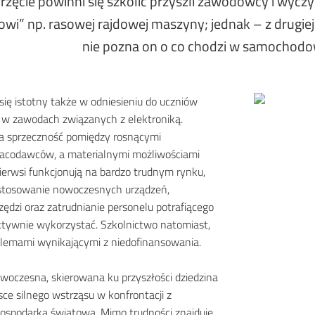
przęcie powinni się szkolić przyszli zawodowcy i wyc
owi” np. rasowej rajdowej maszyny; jednak – z drugie
nie pozna on o co chodzi w samochodo
ię istotny także w odniesieniu do uczniów
ę w zawodach związanych z elektroniką.
na sprzeczność pomiędzy rosnącymi
acodawców, a materialnymi możliwościami
pierwsi funkcjonują na bardzo trudnym rynku,
stosowanie nowoczesnych urządzeń,
zędzi oraz zatrudnianie personelu potrafiącego
ektywnie wykorzystać. Szkolnictwo natomiast,
oblemami wynikającymi z niedofinansowania.
woczesna, skierowana ku przyszłości dziedzina
ce silnego wstrząsu w konfrontacji z
spodarką światową. Mimo trudności znajduje