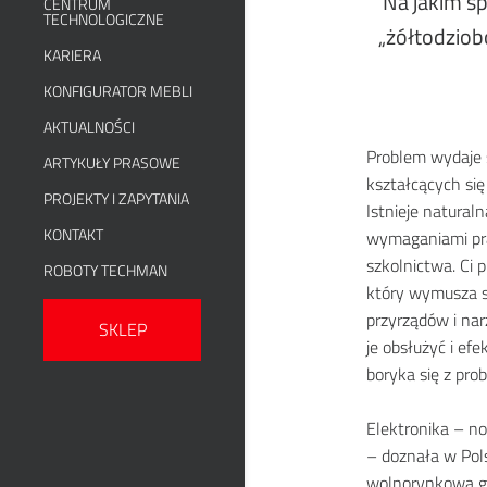
Na jakim s
CENTRUM
TECHNOLOGICZNE
„żółtodziob
KARIERA
KONFIGURATOR MEBLI
AKTUALNOŚCI
Problem wydaje s
ARTYKUŁY PRASOWE
kształcących si
PROJEKTY I ZAPYTANIA
Istnieje natural
KONTAKT
wymaganiami pr
szkolnictwa. Ci 
ROBOTY TECHMAN
który wymusza 
przyrządów i nar
SKLEP
je obsłużyć i ef
boryka się z pr
Elektronika – no
– doznała w Pols
wolnorynkową go