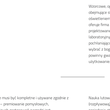
Wzorcowe, op
obejmujące st
oświetleniem,
oferuje fir
projektowan
laboratoryjn
pochłaniając
wybrać z bog
powinny gwar
użytkowanie
 musi być kompletne i używane zgodnie z
Nauka lutow
 – premiowanie pomysłowych,
(rozpływową)