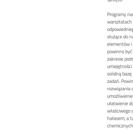
Programy nau
warsztatach 
odpowiednie
służące do n
elementów i 
powinno być 
zakresie pod
umiejętności
solidną bazę
zadań.
Powin
rozwiązania 
umożliwienie
ułatwienie d
właściwego o
hałasem, a t
chemicznych