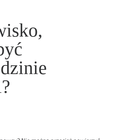
wisko,
być
edzinie
i?