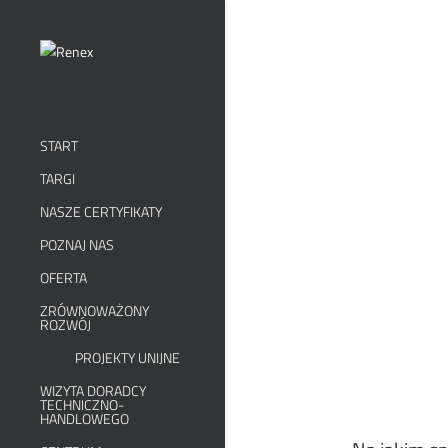
START
TARGI
NASZE CERTYFIKATY
POZNAJ NAS
OFERTA
ZRÓWNOWAŻONY
ROZWÓJ
PROJEKTY UNIJNE
WIZYTA DORADCY
TECHNICZNO-
HANDLOWEGO