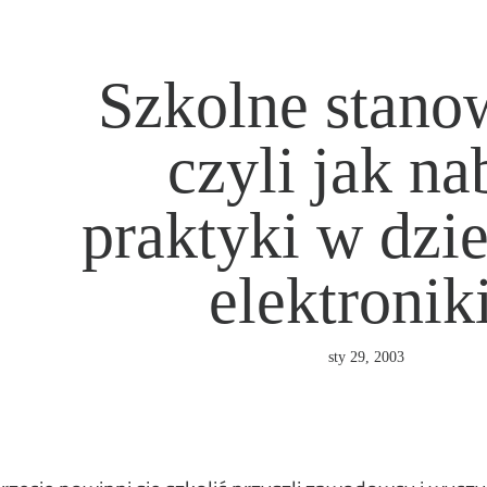
Szkolne stano
czyli jak na
praktyki w dzi
elektronik
sty 29, 2003