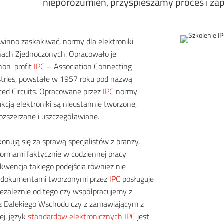
nieporozumień, przyspieszamy proces i za
winno zaskakiwać, normy dla elektroniki
ach Zjednoczonych. Opracowało je
non-profit
IPC
– Association Connecting
ustries, powstałe w 1957 roku pod nazwą
inted Circuits. Opracowane przez
IPC
normy
kcją elektroniki są nieustannie tworzone,
ozszerzane i uszczegóławiane.
onują się za sprawą specjalistów z branży,
normami faktycznie w codziennej pracy
kwencja takiego podejścia również nie
ś dokumentami tworzonymi przez
IPC
posługuje
Niezależnie od tego czy współpracujemy z
 Dalekiego Wschodu czy z zamawiającym z
ej, język
standardów elektronicznych IPC
jest