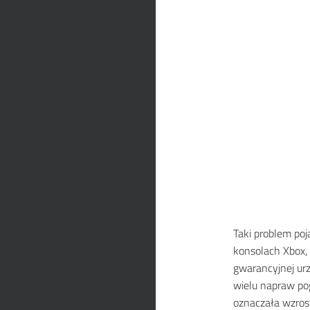
Taki problem poj
konsolach Xbox,
gwarancyjnej ur
wielu napraw pog
oznaczała wzros