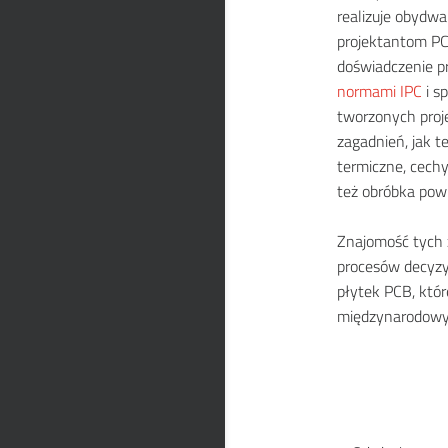
realizuje obydwa
projektantom PC
doświadczenie p
normami IPC
i s
tworzonych proje
zagadnień, jak t
termiczne, cech
też obróbka powi
Znajomość tych 
procesów decyzy
płytek PCB, któr
międzynarodowy