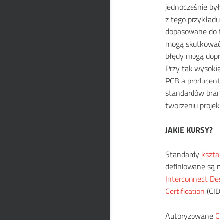
jednocześnie by
z tego przykładu
dopasowane do t
mogą skutkować 
błędy mogą dopro
Przy tak wysoki
PCB a producen
standardów bran
tworzeniu proje
JAKIE KURSY?
Standardy
kszta
definiowane są
Interconnect De
Certification
(CID
Autoryzowane
C