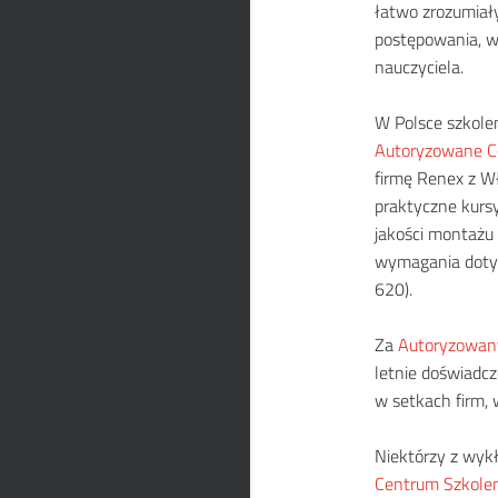
łatwo zrozumiał
postępowania, w
nauczyciela.
W Polsce szkole
Autoryzowane C
firmę Renex z Wł
praktyczne kurs
jakości montażu 
wymagania dotyc
620).
Za
Autoryzowan
letnie doświadcz
w setkach firm, 
Niektórzy z wyk
Centrum Szkole