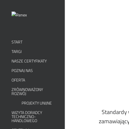
START
TARGI
NASZE CERTYFIKATY
POZNAJ NAS
OFERTA
ZRÓWNOWAŻONY
ROZWÓJ
PROJEKTY UNIJNE
Standardy 
WIZYTA DORADCY
TECHNICZNO-
zamawiający
HANDLOWEGO