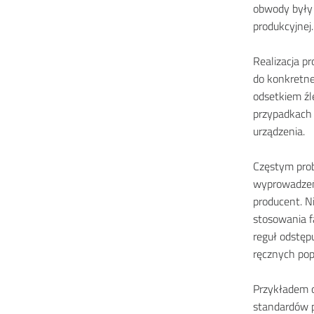
obwody były 
produkcyjnej.
Realizacja p
do konkretne
odsetkiem źl
przypadkach
urządzenia.
Częstym pro
wyprowadzeń 
producent. N
stosowania f
reguł odstęp
ręcznych popr
Przykładem o
standardów p