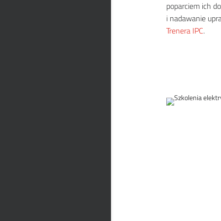
poparciem ich d
i nadawanie upr
Trenera IPC
.