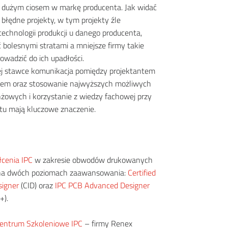
ł dużym ciosem w markę producenta.
Jak widać
 błędne projekty, w tym projekty źle
echnologii produkcji u danego producenta,
bolesnymi stratami a mniejsze firmy takie
wadzić do ich upadłości.
ej stawce komunikacja pomiędzy projektantem
tem oraz stosowanie najwyższych możliwych
żowych i korzystanie z wiedzy fachowej przy
ktu mają kluczowe znaczenie.
łcenia IPC
w zakresie obwodów drukowanych
 na dwóch poziomach zaawansowania:
Certified
signer
(CID) oraz
IPC PCB Advanced Designer
+).
entrum Szkoleniowe IPC
– firmy Renex