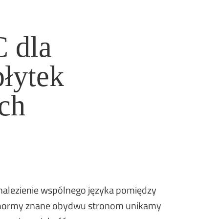
C dla
płytek
ch
nalezienie wspólnego języka pomiędzy
c normy znane obydwu stronom unikamy