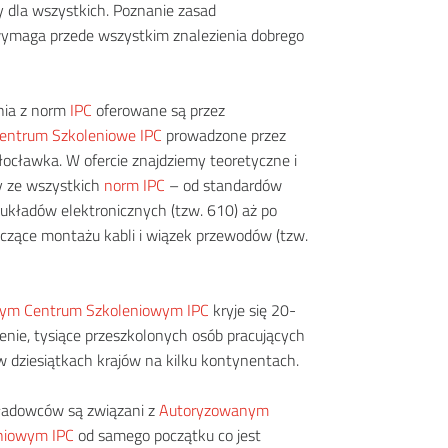
y dla wszystkich. Poznanie zasad
ymaga przede wszystkim znalezienia dobrego
nia z norm
IPC
oferowane są przez
entrum Szkoleniowe IPC
prowadzone przez
ocławka. W ofercie znajdziemy teoretyczne i
y ze wszystkich
norm IPC
– od standardów
układów elektronicznych (tzw. 610) aż po
zące montażu kabli i wiązek przewodów (tzw.
ym Centrum Szkoleniowym IPC
kryje się 20-
enie, tysiące przeszkolonych osób pracujących
w dziesiątkach krajów na kilku kontynentach.
ładowców są związani z
Autoryzowanym
niowym IPC
od samego początku co jest