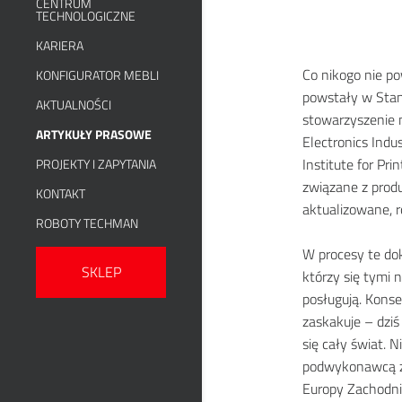
CENTRUM
TECHNOLOGICZNE
KARIERA
Co nikogo nie po
KONFIGURATOR MEBLI
powstały w Stan
AKTUALNOŚCI
stowarzyszenie 
ARTYKUŁY PRASOWE
Electronics Ind
Institute for Pr
PROJEKTY I ZAPYTANIA
związane z produ
KONTAKT
aktualizowane, r
ROBOTY TECHMAN
W procesy te dok
SKLEP
którzy się tymi 
posługują. Konse
zaskakuje – dzi
się cały świat. 
podwykonawcą z
Europy Zachodni