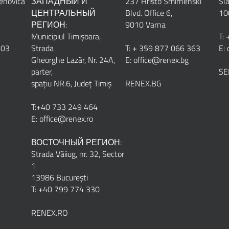
enovića
ЗАПАДНЫЙ И
237 Hristo Smirnenski
Sl
ЦЕНТРАЛЬНЫЙ
Blvd. Office 6,
10
РЕГИОН:
9010 Varna
Municipiul Timișoara,
T:
 03
Strada
T: + 359 877 066 363
E:
Gheorghe Lazăr, Nr. 24A,
E: office@renex.bg
parter,
SE
spațiu NR.6, Județ Timiș
RENEX.BG
T:+40 733 249 464
E: office@renex.ro
ВОСТОЧНЫЙ РЕГИОН:
Strada Văiiug, nr. 32, Sector
1
13986 București
T: +40 799 774 330
RENEX.RO