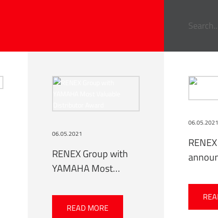
06.05.202
06.05.2021
RENEX
RENEX Group with
annou
YAMAHA Most
recruit
Valuable Distributor
trainee
Award
REA
READ MORE