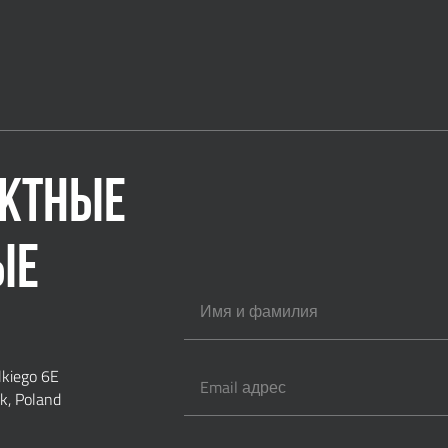
АКТНЫЕ
ЫЕ
lkiego 6E
, Poland