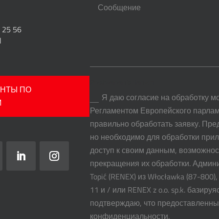
 25 56
l
Przetwarzanie danych
АНТЫ ПО
Я даю согласие на обработку м
М
Регламентом Европейского парлам
правильно обработать заявку. Пр
но необходимо для обработки прил
доступ к своим данным, возможнос
прекращения их обработки. Админ
Topić (RENEX) из Włocławka (87-800),
11 и / или RENEX z o.o. sp.k. базируя
подтверждаю, что предоставленны
конфиденциальности.