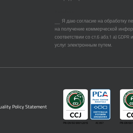
Newsletter
Я даю согласие на обработку п
на получение коммерческой инфор
соответствии со ст.6 абз.1 а) GDPR 
услуг электронным путем.
uality Policy Statement