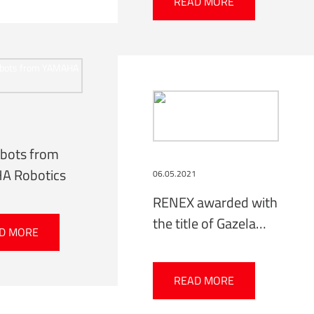
READ MORE
Oncology Centre in
Katowice
1
bots from
A Robotics
06.05.2021
RENEX awarded with
the title of Gazela
D MORE
Biznesu for the
second time
READ MORE