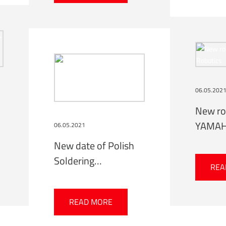
06.05.202
New ro
YAMAH
06.05.2021
New date of Polish
Soldering
REA
Championship –
RENEX Soldering
READ MORE
Championship