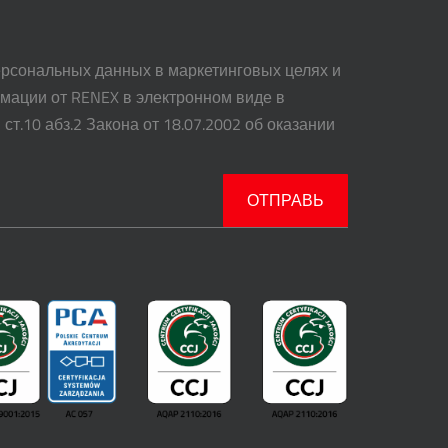
ерсональных данных в маркетинговых целях и
мации от RENEX в электронном виде в
и ст.10 абз.2 Закона от 18.07.2002 об оказании
ОТПРАВЬ