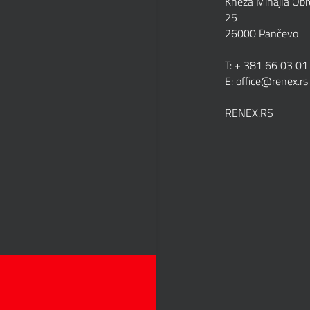
Kneza Mihajla Obr
25
26000 Pančevo
T: +
381 66 03 01
E: office@renex.rs
RENEX.RS