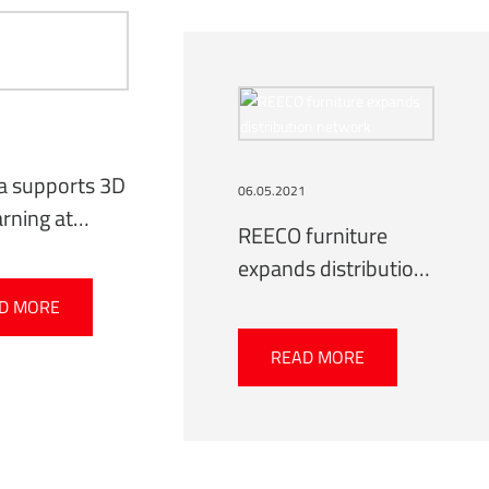
1
 supports 3D
06.05.2021
rning at
REECO furniture
ch Alexander
expands distribution
ity
network
D MORE
READ MORE