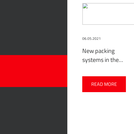
06.05.2021
New packing
systems in the
REECO antistatic
furniture range
READ MORE