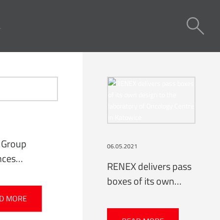
1
 Group
06.05.2021
nces
RENEX delivers pass
ment of
boxes of its own
s
design to the
D MORE
laboratory of