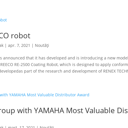
CO robot
ak
|
apr. 7, 2021
|
Noutăți
 announced that it has developed and is introducing a new mode
 REECO RE-2500 Coating Robot, which is designed to apply conforma
developedas part of the research and development of RENEX TEC
oup with YAMAHA Most Valuable Dis
ak
|
mart. 17, 2021
|
Noutăți