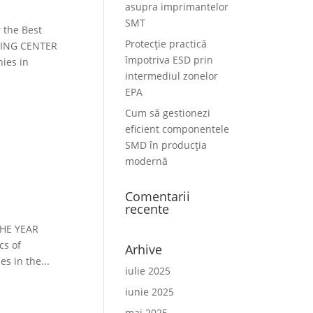
asupra imprimantelor
SMT
 the Best
Protecție practică
NING CENTER
împotriva ESD prin
ies in
intermediul zonelor
EPA
Cum să gestionezi
eficient componentele
SMD în producția
modernă
Comentarii
recente
THE YEAR
cs of
Arhive
s in the...
iulie 2025
iunie 2025
mai 2025