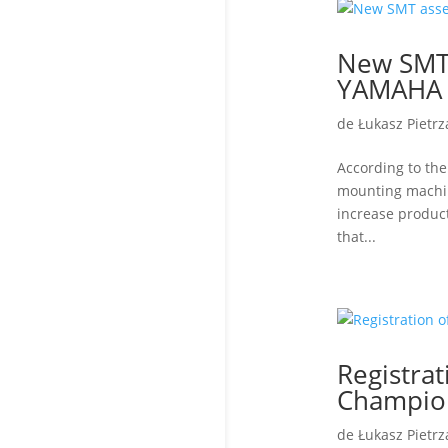
New SMT 
YAMAHA 
de
Łukasz Pietrz
According to th
mounting machin
increase product
that...
Registra
Champio
de
Łukasz Pietrz