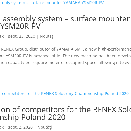
assembly system – surface mounter
YSM20R-PV
ak
|
sept. 23, 2020
|
Noutăți
e RENEX Group, distributor of YAMAHA SMT, a new high-performanc
e YSM20R-PV is now available. The new machine has been develo
ion capacity per square meter of occupied space, allowing it to e
tion of competitors for the RENEX Sol
nship Poland 2020
ak
|
sept. 2, 2020
|
Noutăți