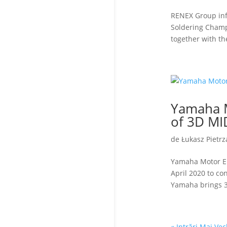
RENEX Group info
Soldering Champ
together with t
Yamaha 
of 3D MI
de
Łukasz Pietrz
Yamaha Motor Eu
April 2020 to co
Yamaha brings 36
« Intrări Mai Vec