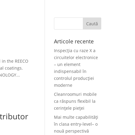
Articole recente
Inspecția cu raze X a
circuitelor electronice
l in the REECO
– un element
l coatings.
indispensabil în
HNOLOGY...
controlul producției
moderne
Cleanroomuri mobile
ca răspuns flexibil la
cerințele pieței
tributor
Mai multe capabilități
în clasa entry-level– o
nouă perspectivă