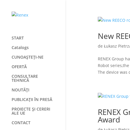
New REE
START
de
Łukasz Pietrz
Catalogs
CUNOAȘTEȚI-NE
RENEX Group has
Robot series,the
OFERTĂ
The device was 
CONSULTARE
TEHNICĂ
NOUTĂȚI
PUBLICAȚII ÎN PRESĂ
PROIECTE ȘI CERERI
RENEX Gr
ALE UE
Award
CONTACT
de
Łukasz Pietrz