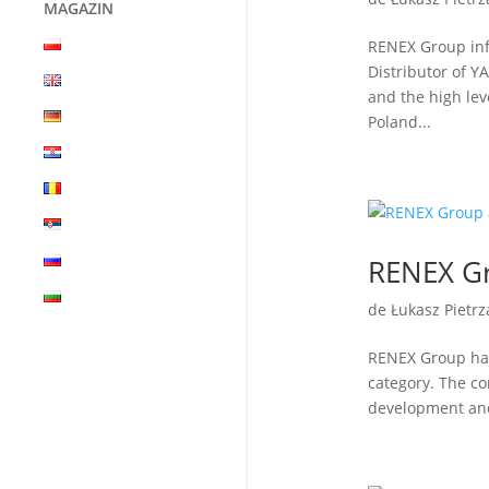
MAGAZIN
RENEX Group inf
Distributor of
and the high le
Poland...
RENEX Gr
de
Łukasz Pietrz
RENEX Group has
category. The co
development and