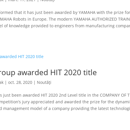
ormed that it has just been awarded by YAMAHA with the prize for
 YAMAHA Robots in Europe. The modern YAMAHA AUTHORIZED TRAI
vel of knowledge provided to engineers from manufacturing compan
oup awarded HIT 2020 title
ak
|
oct. 28, 2020
|
Noutăți
 just been awarded HIT 2020 2nd Level title in the COMPANY OF 
mpetition’s jury appreciated and awarded the prize for the dynami
 management model of a company providing the latest technologie