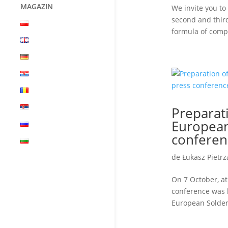
MAGAZIN
We invite you to
second and thir
formula of compe
Preparat
European
conferen
de
Łukasz Pietrz
On 7 October, a
conference was h
European Solder