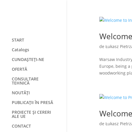
Welcome 
START
de
Łukasz Pietrz
Catalogs
CUNOAȘTEȚI-NE
Warsaw Industry 
Europe, being a 
OFERTĂ
woodworking plas
CONSULTARE
TEHNICĂ
NOUTĂȚI
PUBLICAȚII ÎN PRESĂ
Welcome 
PROIECTE ȘI CERERI
ALE UE
de
Łukasz Pietrz
CONTACT