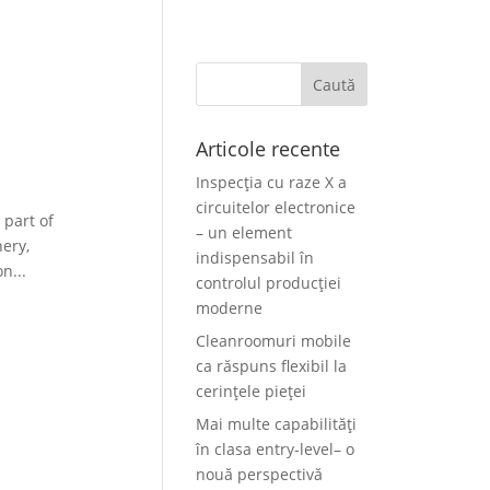
Articole recente
Inspecția cu raze X a
circuitelor electronice
 part of
– un element
ery,
indispensabil în
n...
controlul producției
moderne
Cleanroomuri mobile
ca răspuns flexibil la
cerințele pieței
Mai multe capabilități
în clasa entry-level– o
nouă perspectivă