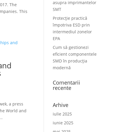
asupra imprimantelor
2017. The
SMT
ompanies. This
Protecție practică
împotriva ESD prin
intermediul zonelor
EPA
Cum să gestionezi
eficient componentele
SMD în producția
 and
modernă
s
Comentarii
recente
wek, a press
Arhive
 the World and
iulie 2025
..
iunie 2025
mai 2025