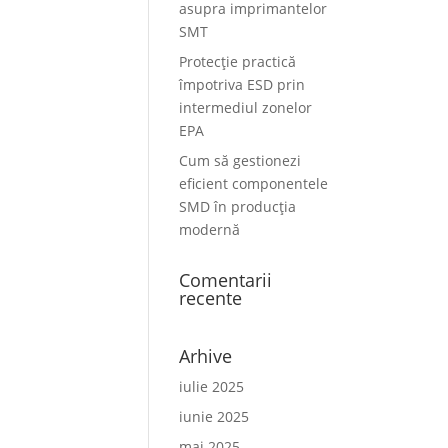
asupra imprimantelor
SMT
Protecție practică
împotriva ESD prin
intermediul zonelor
EPA
Cum să gestionezi
eficient componentele
SMD în producția
modernă
Comentarii
recente
Arhive
iulie 2025
iunie 2025
mai 2025