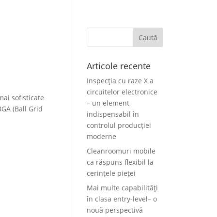
Articole recente
Inspecția cu raze X a
circuitelor electronice
mai sofisticate
– un element
BGA (Ball Grid
indispensabil în
controlul producției
moderne
Cleanroomuri mobile
ca răspuns flexibil la
cerințele pieței
Mai multe capabilități
în clasa entry-level– o
nouă perspectivă