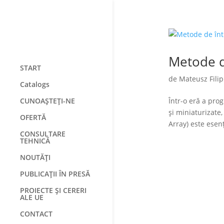
Metode d
START
de
Mateusz Filip
Catalogs
CUNOAȘTEȚI-NE
Într-o eră a prog
și miniaturizate
OFERTĂ
Array) este esenț
CONSULTARE
TEHNICĂ
NOUTĂȚI
PUBLICAȚII ÎN PRESĂ
PROIECTE ȘI CERERI
ALE UE
CONTACT