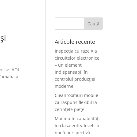
și
Articole recente
Inspecția cu raze X a
circuitelor electronice
– un element
ecise. AOI
indispensabil în
 Yamaha a
controlul producției
moderne
Cleanroomuri mobile
ca răspuns flexibil la
cerințele pieței
Mai multe capabilități
în clasa entry-level– o
nouă perspectivă