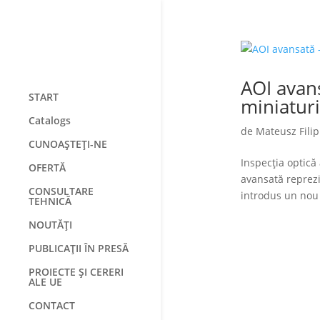
AOI avans
START
miniatur
Catalogs
de
Mateusz Filip
CUNOAȘTEȚI-NE
Inspecția optică
OFERTĂ
avansată reprez
CONSULTARE
introdus un nou 
TEHNICĂ
NOUTĂȚI
PUBLICAȚII ÎN PRESĂ
PROIECTE ȘI CERERI
ALE UE
CONTACT