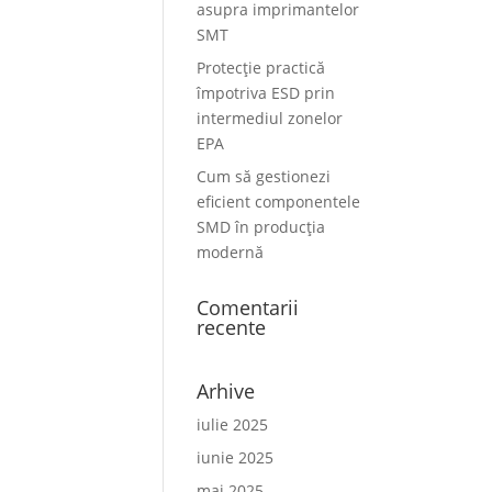
asupra imprimantelor
SMT
Protecție practică
împotriva ESD prin
intermediul zonelor
EPA
Cum să gestionezi
eficient componentele
SMD în producția
modernă
Comentarii
recente
Arhive
iulie 2025
iunie 2025
mai 2025