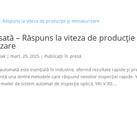
ată – Răspuns la viteza de producție 
izare
iak
|
mart. 25, 2025
|
Publicații în presă
 automată este esențială în industrie, oferind rezultate rapide și pr
intă una dintre metodele care răspund nevoilor inspecției rapide.
model de sistem automat de inspecție optică, YRI-V 3D....