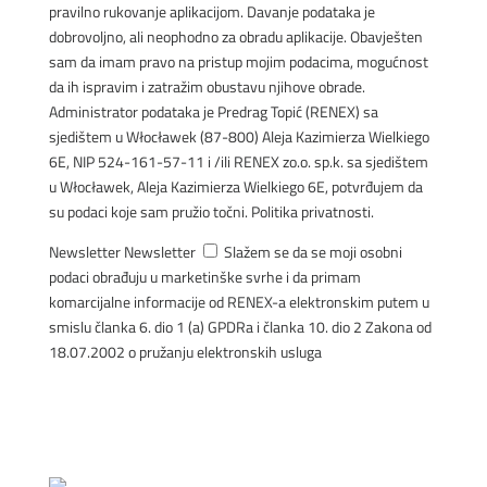
pravilno rukovanje aplikacijom. Davanje podataka je
dobrovoljno, ali neophodno za obradu aplikacije. Obavješten
sam da imam pravo na pristup mojim podacima, mogućnost
da ih ispravim i zatražim obustavu njihove obrade.
Administrator podataka je Predrag Topić (RENEX) sa
sjedištem u Włocławek (87-800) Aleja Kazimierza Wielkiego
6E, NIP 524-161-57-11 i /ili RENEX zo.o. sp.k. sa sjedištem
u Włocławek, Aleja Kazimierza Wielkiego 6E, potvrđujem da
su podaci koje sam pružio točni. Politika privatnosti.
Newsletter
Newsletter
Slažem se da se moji osobni
podaci obrađuju u marketinške svrhe i da primam
komarcijalne informacije od RENEX-a elektronskim putem u
smislu članka 6. dio 1 (a) GPDRa i članka 10. dio 2 Zakona od
18.07.2002 o pružanju elektronskih usluga
POSLATI
Izjava o Polici Kvalitete