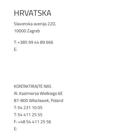
HRVATSKA
Slavonska avenija 22D,
10000 Zagreb
T: +385 99 44 89 666
E:
office@selen.hr
SELEN.HR
KONTAKTIRAJTE NAS
Al. Kazimierza Wielkiego 6E
87-800 Włocławek, Poland
T: 54 231 10 05
T: 54 411 25 55
F: +48 54 411 25 56
E:
export@renex.pl