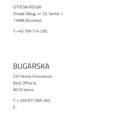
ISTOČNA REGIJA:
Strada Văiiug, nr. 32, Sector 1
13986 București
T:
+40 799 774 330
RENEX.RO
BUGARSKA
237 Hristo Smirnenski
Blvd. Office 6,
9010 Varna
T: + 359 877 066 363
E:
office@renex.bg
RENEX.BG