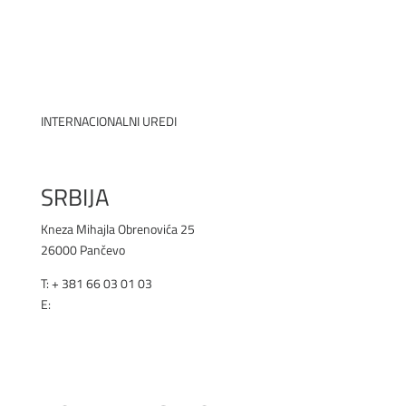
INTERNACIONALNI UREDI
SRBIJA
Kneza Mihajla Obrenovića 25
26000 Pančevo
T: +
381 66 03 01 03
E:
office@renex.rs
RENEX.RS