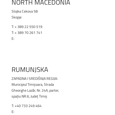
NORTH MACEDONIA
Stojka Cekova 58
Skopje
T: + 389 22 550 519
T: + 389 70 261 741
E:
office@renex.m
k
RENEX.MK
RUMUNJSKA
ZAPADNA I SREDIŠNJA REGIJA:
Municipiul Timișoara, Strada
Gheorghe Lazăr, Nr. 24A, parter,
spațiu NR.6, Județ Timiș
T: +40 733 249 464
E:
office@renex.ro