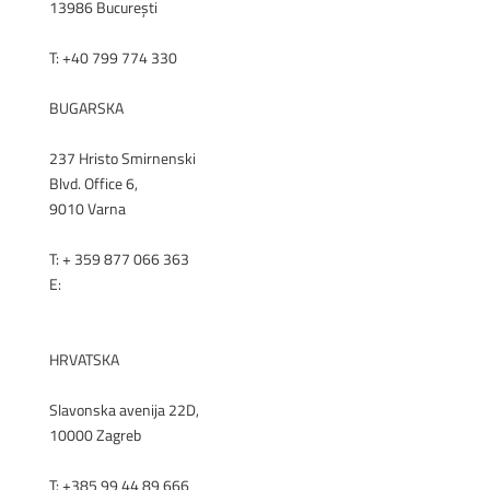
13986 București
T: +40 799 774 330
RENEX.RO
BUGARSKA
237 Hristo Smirnenski
Blvd. Office 6,
9010 Varna
T: + 359 877 066 363
E:
office@renex.bg
RENEX.BG
HRVATSKA
Slavonska avenija 22D,
10000 Zagreb
T: +385 99 44 89 666