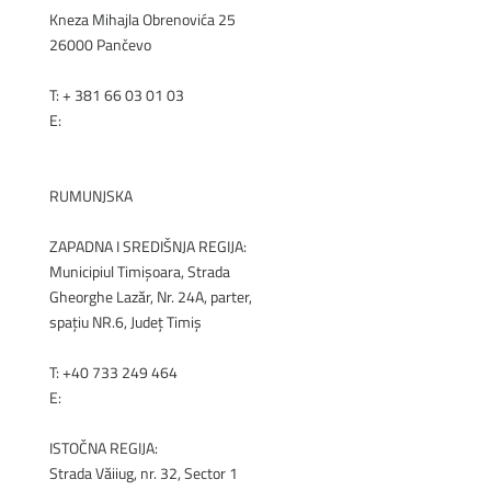
Kneza Mihajla Obrenovića 25
26000 Pančevo
T: +
381 66 03 01 03
E:
office@renex.rs
RENEX.RS
RUMUNJSKA
ZAPADNA I SREDIŠNJA REGIJA:
Municipiul Timișoara, Strada
Gheorghe Lazăr, Nr. 24A, parter,
spațiu NR.6, Județ Timiș
T:
+40 733 249 464
E:
office@renex.ro
ISTOČNA REGIJA:
Strada Văiiug, nr. 32, Sector 1