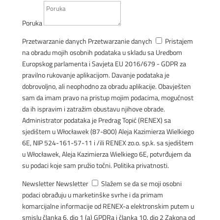
Poruka
Przetwarzanie danych
Przetwarzanie danych
Pristajem
na obradu mojih osobnih podataka u skladu sa Uredbom
Europskog parlamenta i Savjeta EU 2016/679 - GDPR za
pravilno rukovanje aplikacijom. Davanje podataka je
dobrovoljno, ali neophodno za obradu aplikacije. Obavješten
sam da imam pravo na pristup mojim podacima, mogućnost
da ih ispravim i zatražim obustavu njihove obrade.
Administrator podataka je Predrag Topić (RENEX) sa
sjedištem u Włocławek (87-800) Aleja Kazimierza Wielkiego
6E, NIP 524-161-57-11 i /ili RENEX zo.o. sp.k. sa sjedištem
u Włocławek, Aleja Kazimierza Wielkiego 6E, potvrđujem da
su podaci koje sam pružio točni. Politika privatnosti.
Newsletter
Newsletter
Slažem se da se moji osobni
podaci obrađuju u marketinške svrhe i da primam
komarcijalne informacije od RENEX-a elektronskim putem u
smislu članka 6. dio 1 (a) GPDRa i članka 10. dio 2 Zakona od