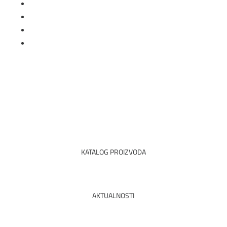
Follow
Follow
Follow
Follow
KATALOG PROIZVODA
PREUZETI PDF
AKTUALNOSTI
PROČITAJTE SVE