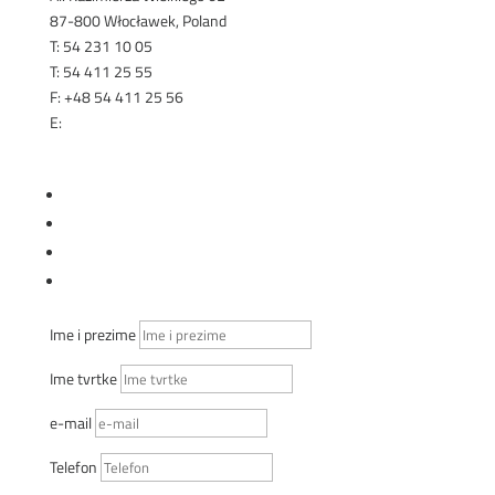
87-800 Włocławek, Poland
T: 54 231 10 05
T: 54 411 25 55
F: +48 54 411 25 56
E:
export@renex.pl
KOMERCIJALNI SAVETNICI
Follow
Follow
Follow
Follow
Ime i prezime
Ime tvrtke
e-mail
Telefon