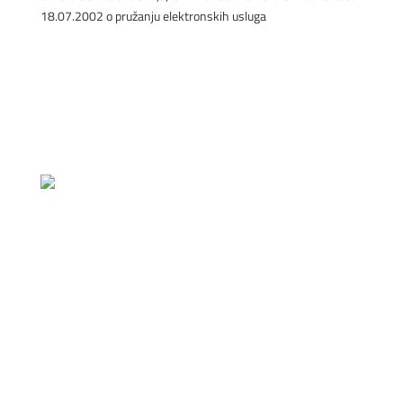
18.07.2002 o pružanju elektronskih usluga
POSLATI
Izjava o Polici Kvalitete