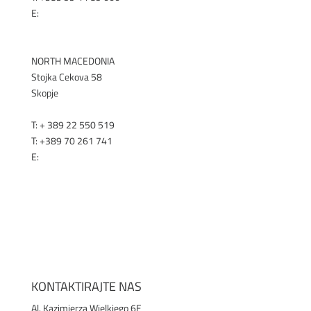
E:
office@selen.hr
SELEN.HR
NORTH MACEDONIA
Stojka Cekova 58
Skopje
T:
+ 389 22 550 519
T:
+389 70 261 741
E:
office@renex.m
k
RENEX.MK
KONTAKTIRAJTE NAS
Al. Kazimierza Wielkiego 6E