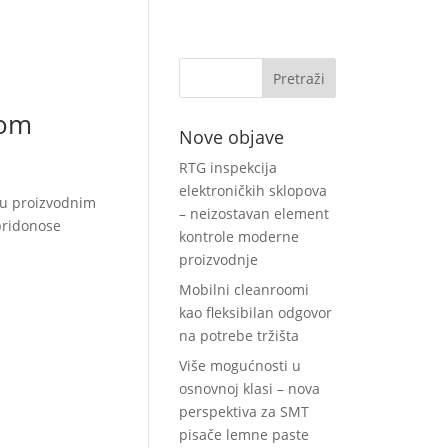
kom
Nove objave
RTG inspekcija
elektroničkih sklopova
a u proizvodnim
– neizostavan element
 pridonose
kontrole moderne
proizvodnje
Mobilni cleanroomi
kao fleksibilan odgovor
na potrebe tržišta
Više mogućnosti u
osnovnoj klasi – nova
perspektiva za SMT
pisače lemne paste