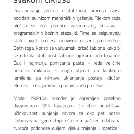
Pozicioniranje pločice i stabilnost procesa ispisa
podržani su nizom mehaničkih rješenja. Tijekom rada
pločica se drži pomoću vakuumskog sustava i
programabilnih bočnih stezaljki. Time se osiguravaju
stalni uvjeti procesa neovisno o seriji proizvodnje.
Osim toga, koristi se vakuumski držač šablone kako bi
se održala stabilnost šablone tijekom rada lopatice.
Čak i najmanja pomicanja paste – reda veličine
nekoliko mikrona – mogu utjecati na kvalitetu
lemljenja, pa njihovo uklanjanje postaje ključan
element u osiguravanju ponovljivosti procesa.
Model YRP10e također je opremljen posebno
dizajniranom 3SR lopaticom, čiji oblik poboljšava
učinkovitost punjenja otvora za oko pet posto.
Optimizirana geometrija oštrice i pažljivo odabrana
tvrdoća pridonose duljem vijeku trajanja i lopatice i