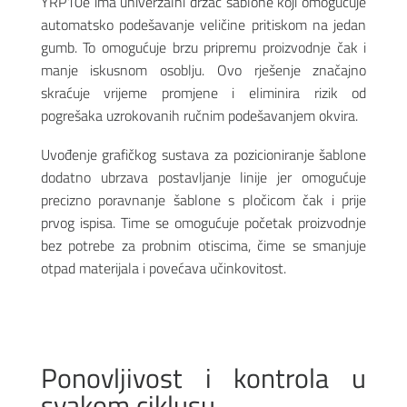
YRP10e ima univerzalni držač šablone koji omogućuje
automatsko podešavanje veličine pritiskom na jedan
gumb. To omogućuje brzu pripremu proizvodnje čak i
manje iskusnom osoblju. Ovo rješenje značajno
skraćuje vrijeme promjene i eliminira rizik od
pogrešaka uzrokovanih ručnim podešavanjem okvira.
Uvođenje grafičkog sustava za pozicioniranje šablone
dodatno ubrzava postavljanje linije jer omogućuje
precizno poravnanje šablone s pločicom čak i prije
prvog ispisa. Time se omogućuje početak proizvodnje
bez potrebe za probnim otiscima, čime se smanjuje
otpad materijala i povećava učinkovitost.
Ponovljivost i kontrola u
svakom ciklusu