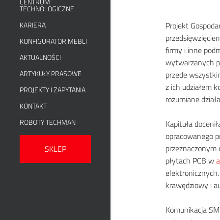
CENTRUM
TECHNOLOGICZNE
KARIERA
Projekt Gospoda
przedsięwzięcie
KONFIGURATOR MEBLI
firmy i inne pod
AKTUALNOŚCI
wytwarzanych pr
ARTYKUŁY PRASOWE
przede wszystkim
z ich udziałem k
PROJEKTY I ZAPYTANIA
rozumiane działa
KONTAKT
ROBOTY TECHMAN
Kapituła doceni
opracowanego pr
przeznaczonym
SKLEP
płytach PCB w
a
elektronicznych
krawędziowy i a
Komunikacja SME