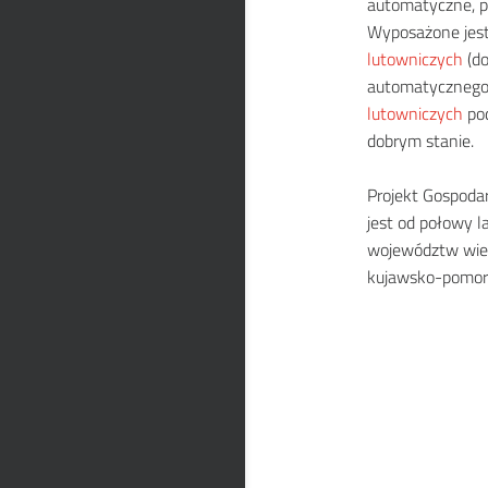
automatyczne, 
Wyposażone jest
lutowniczych
(do
automatycznego
lutowniczych
pod
dobrym stanie.
Projekt Gospod
jest od połowy l
województw wiel
kujawsko-pomor