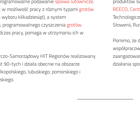
programowalne podawanie
spoiwa lutownicze
.
produktów ś
 w możliwość pracy z różnymi typami
grotów
REECO
,
Cent
 wyboru kilkadziesiąt), a system
Technologiczn
, programowalnego czyszczenia
grotów
Słowenii, Ru
czas pracy, pomaga w utrzymaniu ich w
Pomimo, że d
współpracown
arczo-Samorządowy HIT Regionów realizowany
zaangażowaną
at 90-tych i działa obecnie na obszarze
działania spo
kopolskiego, lubuskiego, pomorskiego i
skiego.