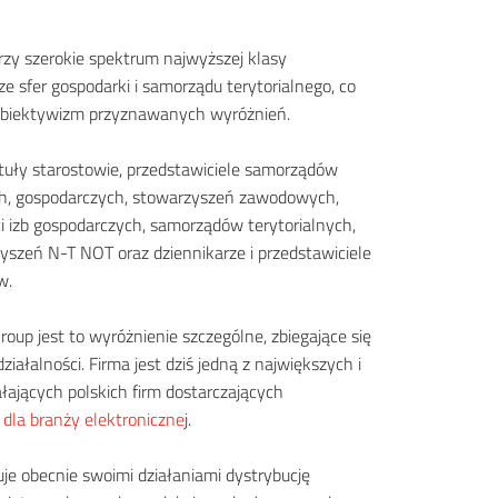
rzy szerokie spektrum najwyższej klasy
ze sfer gospodarki i samorządu terytorialnego, co
obiektywizm przyznawanych wyróżnień.
tuły starostowie, przedstawiciele samorządów
ch, gospodarczych, stowarzyszeń zawodowych,
i izb gospodarczych, samorządów terytorialnych,
yszeń N-T NOT oraz dziennikarze i przedstawiciele
w.
oup jest to wyróżnienie szczególne, zbiegające się
ziałalności. Firma jest dziś jedną z największych i
ałających polskich firm dostarczających
dla branży elektroniczne
j.
je obecnie swoimi działaniami dystrybucję