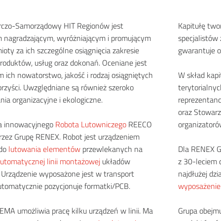
rczo-Samorządowy HIT Regionów jest
Kapitułę two
m nagradzającym, wyróżniającym i promującym
specjalistów 
mioty za ich szczególne osiągnięcia zakresie
gwarantuje 
oduktów, usług oraz dokonań. Oceniane jest
 ich nowatorstwo, jakość i rodzaj osiągniętych
W skład kapi
orzyści. Uwzględniane są również szeroko
terytorialny
nia organizacyjne i ekologiczne.
reprezentanc
oraz Stowarz
ła innowacyjnego
Robota Lutowniczego
REECO
organizatoró
zez Grupę RENEX. Robot jest urządzeniem
 do
lutowania elementów
przewlekanych na
Dla RENEX Gr
utomatycznej linii montażowej
układów
z 30-leciem d
. Urządzenie wyposażone jest w transport
najdłużej dzi
utomatycznie pozycjonuje formatki/PCB.
wyposażenie 
MA umożliwia pracę kilku urządzeń w linii. Ma
Grupa obejmu