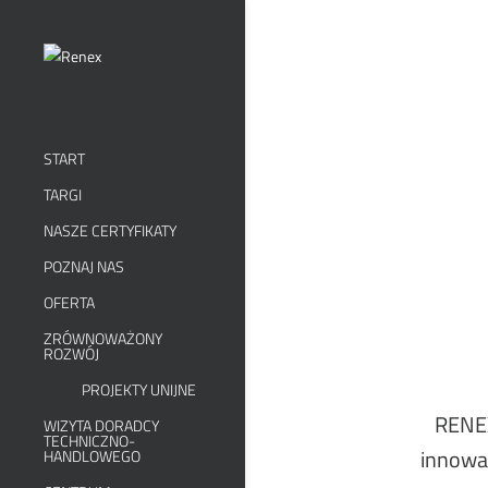
START
TARGI
NASZE CERTYFIKATY
POZNAJ NAS
OFERTA
ZRÓWNOWAŻONY
ROZWÓJ
PROJEKTY UNIJNE
RENEX
WIZYTA DORADCY
TECHNICZNO-
innowac
HANDLOWEGO