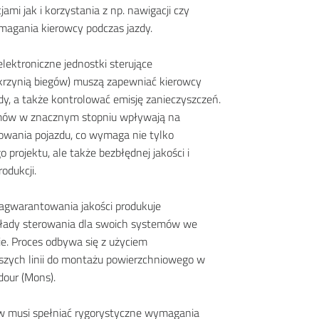
ami jak i korzystania z np. nawigacji czy
gania kierowcy podczas jazdy.
ektroniczne jednostki sterujące
rzynią biegów) muszą zapewniać kierowcy
zdy, a także kontrolować emisję zanieczyszczeń.
mów w znacznym stopniu wpływają na
kowania pojazdu, co wymaga nie tylko
rojektu, ale także bezbłędnej jakości i
odukcji.
agwarantowania jakości produkuje
kłady sterowania dla swoich systemów we
e. Proces odbywa się z użyciem
szych linii do montażu powierzchniowego w
dour (Mons).
w musi spełniać rygorystyczne wymagania