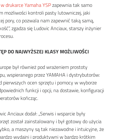
D w
drukarce Yamaha YSP
zapewnia tak samo
 możliwości kontroli pasty lutowniczej, jaki
tej pory, co pozwala nam zapewnić taką samą,
ość”, zgadza się Ludovic Anciaux, starszy inżynier
rocesu.
TĘP DO NAJWYŻSZEJ KLASY MOŻLIWOŚCI
rope był również pod wrażeniem prostoty
pu, wspieranego przez YAMAHA i dystrybutorów:
d pierwszych ocen sprzętu i pomocy w wyborze
dpowiednich funkcji i opcji, na dostawie, konfiguracji
operatorów kończąc.
vic Anciaux dodał: „Serwis i wsparcie były
przęt został zainstalowany i był gotowy do użycia
ybko, a maszyny są tak niezawodne i intuicyjne, że
 bardzo wydajni i produktywni w bardzo krótkim