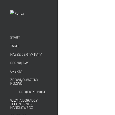
START
TARGI
NASZE CERTYFIKATY
POZNAJ NAS
OFERTA
ZRÓWNOWAŻONY
ROZWÓJ
PROJEKTY UNIJNE
WIZYTA DORADCY
TECHNICZNO-
HANDLOWEGO