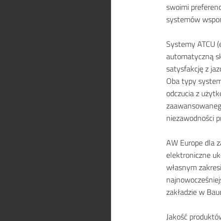
swoimi preferencj
systemów wspoma
Systemy ATCU (el
automatyczną sk
satysfakcję z ja
Oba typy syste
odczucia z użyt
zaawansowanego p
niezawodności pr
AW Europe dla z
elektroniczne u
własnym zakresi
najnowocześniej
zakładzie w Bau
Jakość produktó