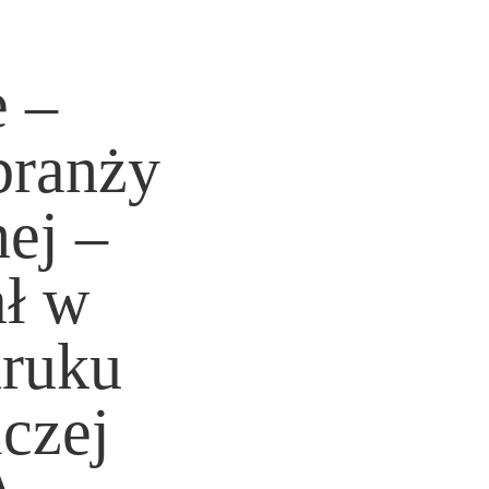
 –
branży
ej –
ł w
druku
iczej