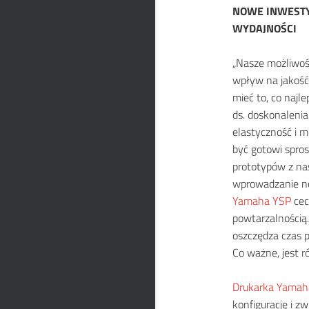
NOWE INWESTYC
WYDAJNOŚCI
„Nasze możliwoś
wpływ na jakość
mieć to, co najl
ds. doskonalenia 
elastyczność i 
być gotowi spro
prototypów z nas
wprowadzanie no
Yamaha YSP
cec
powtarzalnością
oszczędza czas p
Co ważne, jest 
Drukarka Yamah
konfigurację i z