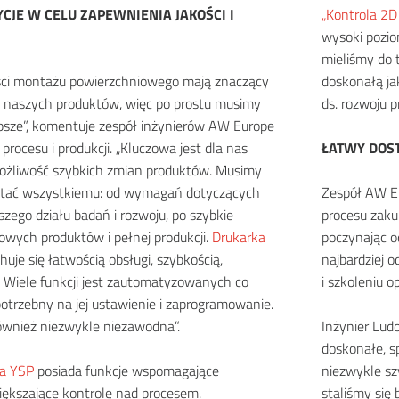
JE W CELU ZAPEWNIENIA JAKOŚCI I
„Kontrola 2
wysoki poziom
mieliśmy do 
ci montażu powierzchniowego mają znaczący
doskonałą jak
 naszych produktów, więc po prostu musimy
ds. rozwoju p
epsze”, komentuje zespół inżynierów AW Europe
procesu i produkcji. „Kluczowa jest dla nas
ŁATWY DOS
możliwość szybkich zmian produktów. Musimy
stać wszystkiemu: od wymagań dotyczących
Zespół AW Eu
zego działu badań i rozwoju, po szybkie
procesu zaku
wych produktów i pełnej produkcji.
Drukarka
poczynając o
huje się łatwością obsługi, szybkością,
najbardziej o
. Wiele funkcji jest zautomatyzowanych co
i szkoleniu 
otrzebny na jej ustawienie i zaprogramowanie.
również niezwykle niezawodna”.
Inżynier Ludo
doskonałe, s
a YSP
posiada funkcje wspomagające
niezwykle sz
większające kontrolę nad procesem.
staliśmy się