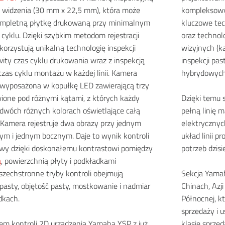
 widzenia (30 mm x 22,5 mm), która może
kompleksowy
ompletną płytkę drukowaną przy minimalnym
kluczowe tec
cyklu. Dzięki szybkim metodom rejestracji
oraz technol
korzystują unikalną technologię inspekcji
wizyjnych (k
ty czas cyklu drukowania wraz z inspekcją
inspekcji pa
 czas cyklu montażu w każdej linii. Kamera
hybrydowych 
t wyposażona w kopułkę LED zawierającą trzy
wione pod różnymi kątami, z których każdy
Dzięki temu
 dwóch różnych kolorach oświetlające całą
pełną linię 
. Kamera rejestruje dwa obrazy przy jednym
elektrycznyc
ym i jednym bocznym. Daje to wynik kontroli
układ linii 
wy dzięki doskonałemu kontrastowi pomiędzy
potrzeb dzis
ą
, powierzchnią płyty i podkładkami
szechstronne tryby kontroli obejmują
Sekcja Yamah
pasty, objętość pasty, mostkowanie i nadmiar
Chinach, Azj
dkach.
Północnej, k
sprzedaży i 
em kontroli 2D urządzenia Yamaha YSP z już
klasie sprzed