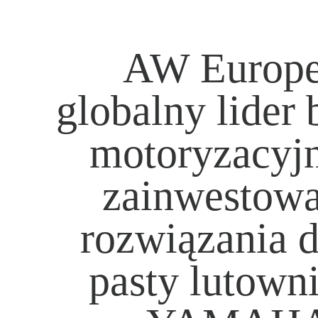
AW Europe
globalny lider 
motoryzacyjn
zainwestowa
rozwiązania 
pasty lutown