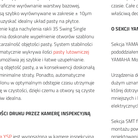
raficzne wyrównanie warstwy bazowej,
czasie. Całe 
a są szybko wyrównywane w zakresie ± 10µm
właściwą dec
 uzyskać idealny układ pasty na płytce.
nie kąta nachylenia rakli 3S Swing Single
O SEKCJI Y
nia doskonałe wypełnienie otworów szablonu
arzalność objętości pasty. System stabilności
Sekcja YAMA
omatycznie wykrywa ilości
pasty lutowniczej
pododdziałe
umożliwia jej szybkie i łatwe uzupełnianie.
YAMAHA Moto
łą objętość pasty, a w konsekwencji doskonałą
 minimalne straty. Ponadto, automatyczne
Urządzenia 
blonu w optymalnym odstępie czasu utrzymuje
dużym uznani
ę w czystości, dzięki czemu a otwory są czyste
której dotrz
ów idealna.
mniejszych i 
elektrycznyc
OŚCI DRUKU PRZEZ KAMERĘ INSPEKCYJNĄ
Sekcja SMT f
montażu powi
a YSP
jest wyposażona w kamerę inspekcyjną
projektowani