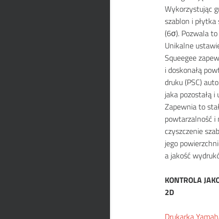
Wykorzystując g
szablon i płytk
(6σ). Pozwala to
Unikalne ustawie
Squeegee zapew
i doskonałą powt
druku (PSC) aut
jaka pozostałą i 
Zapewnia to sta
powtarzalność i
czyszczenie sza
jego powierzchni
a jakość wydruk
KONTROLA JAK
2D
Drukarka Yamah