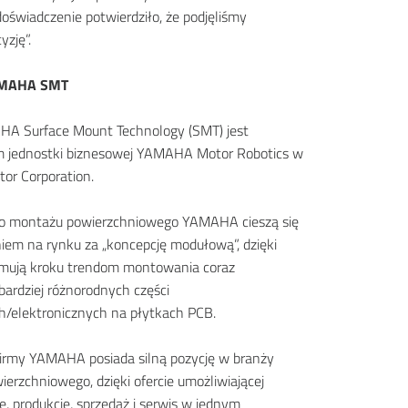
doświadczenie potwierdziło, że podjęliśmy
yzję”.
AMAHA SMT
HA Surface Mount Technology (SMT) jest
m jednostki biznesowej YAMAHA Motor Robotics w
r Corporation.
do montażu powierzchniowego YAMAHA cieszą się
em na rynku za „koncepcję modułową”, dzięki
ymują kroku trendom montowania coraz
bardziej różnorodnych części
h/elektronicznych na płytkach PCB.
irmy YAMAHA posiada silną pozycję w branży
erzchniowego, dzięki ofercie umożliwiającej
e, produkcję, sprzedaż i serwis w jednym