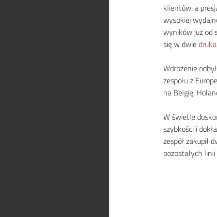
klientów, a pre
wysokiej wydajno
wyników już od 
się w dwie
druka
Wdrożenie odbyło
zespołu z Euro
na Belgię, Holan
W świetle dosko
szybkości i dokł
zespół zakupił d
pozostałych lin