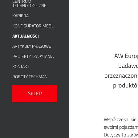
CENTRUM
TECHNOLOGICZNE
KARIERA
KONFIGURATOR MEBLI
AKTUALNOŚCI
ARTYKUŁY PRASOWE
AW Europe
PROJEKTY I ZAPYTANIA
badawc
KONTAKT
przeznaczone
ROBOTY TECHMAN
produktów
SKLEP
Współcześni kie
swoimi pojazdam
Dotyczy to zaró