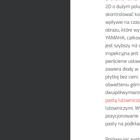
2D o dużym polu
skontrolować k
wpływie na czas 
obrazu, które wy
YAMAHA, całkowi
jest szybszy niż
inspekcyjna jes
pierścienie usta
zawiera diody w
płytkę bez cieni
oświetleniu górn
dwuipółwymiaro
pastą lutownicz
lutowniczymi. W
pozycjonowanie 
pasty na podkła
Porównując syst