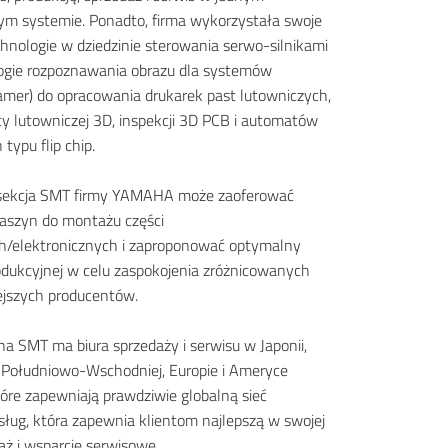
m systemie. Ponadto, firma wykorzystała swoje
hnologie w dziedzinie sterowania serwo-silnikami
ogie rozpoznawania obrazu dla systemów
amer) do opracowania drukarek past lutowniczych,
sty lutowniczej 3D, inspekcji 3D PCB i automatów
typu flip chip.
 sekcja SMT firmy YAMAHA może zaoferować
maszyn do montażu części
h/elektronicznych i zaproponować optymalny
produkcyjnej w celu zaspokojenia zróżnicowanych
iejszych producentów.
a SMT ma biura sprzedaży i serwisu w Japonii,
i Południowo-Wschodniej, Europie i Ameryce
tóre zapewniają prawdziwie globalną sieć
usług, która zapewnia klientom najlepszą w swojej
aż i wsparcie serwisowe.