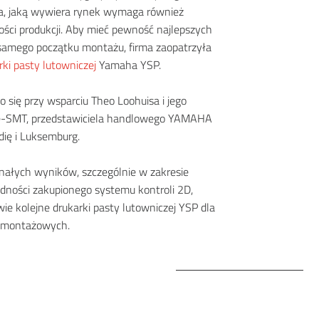
sja, jaką wywiera rynek wymaga również
ści produkcji. Aby mieć pewność najlepszych
samego początku montażu, firma zaopatrzyła
rki pasty lutowniczej
Yamaha YSP.
 się przy wsparciu Theo Loohuisa i jego
pe-SMT, przedstawiciela handlowego YAMAHA
dię i Luksemburg.
nałych wyników, szczególnie w zakresie
adności zakupionego systemu kontroli 2D,
wie kolejne drukarki pasty lutowniczej YSP dla
ii montażowych.